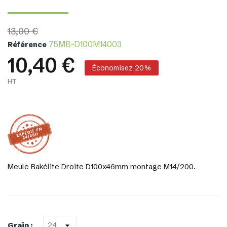
13,00 €
75MB-D100M14003
Référence
10,40 €
Économisez 20%
HT
Meule Bakélite Droite D100x46mm montage M14/200.
Grain :