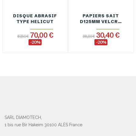
DISQUE ABRASIF
PAPIERS SAIT
TYPE HELICUT
D125MM VELCRO
AUTO
AGRIPPANTS
70,00 €
30,40 €
87,50 €
38,00 €
-20%
-20%
SARL DIAMOTECH,
1 bis rue Bir Hakeim 30100 ALÈS France