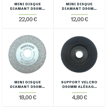
MINI DISQUE
MINI DISQUE
DIAMANT D50MM
DIAMANT D50MM
EP. 1.2MM
EP. 0.8MM
ALÉSAGE 9.6MM
ALÉSAGE 9.6MM
22,00 €
12,00 €
ELECTRODÉPOT
ELECTRODÉPOT
MINI DISQUE
SUPPORT VELCRO
DIAMANT D50MM
D50MM ALÉSAGE
EP. 0.9MM +
9.6MM
RETOUR ALÉSAGE
18,00 €
4,80 €
9.6MM
ELECTRODÉPOT