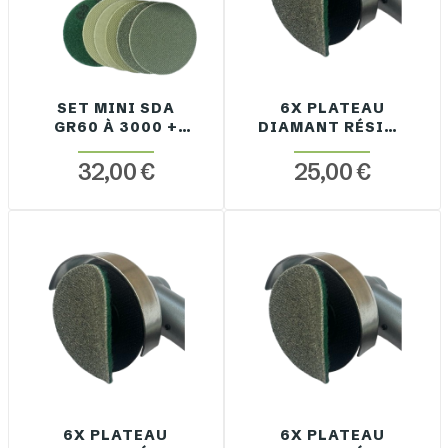
SET MINI SDA
6X PLATEAU
GR60 À 3000 +
DIAMANT RÉSINE
SUPPORT
GRAIN 120 SDA
D50MM
32,00 €
25,00 €
6X PLATEAU
6X PLATEAU