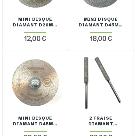
MINI DISQUE
MINI DISQUE
DIAMANT D20MM
DIAMANT D45MM
EP. 0.6MM +
EP. 0.6MM +
RETOUR QUEUE
RETOUR QUEUE
12,00 €
18,00 €
2.35MM
3.2MM
ELECTRODÉPOT
ELECTRODÉPOT
MINI DISQUE
2 FRAISE
DIAMANT D45MM
DIAMANT
EP. 0.6MM QUEUE
CYLINDRIQUE
3.2MM
D5X30MM BOUT