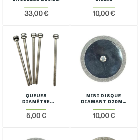
GRAIN 200
33,00 €
10,00 €
QUEUES
MINI DISQUE
DIAMÈTRE
DIAMANT D20MM
2.35MM POUR
EP. 0.6MM QUEUE
DISQUE X 5 PCS
2.35MM
5,00 €
10,00 €
ELECTRODÉPOT