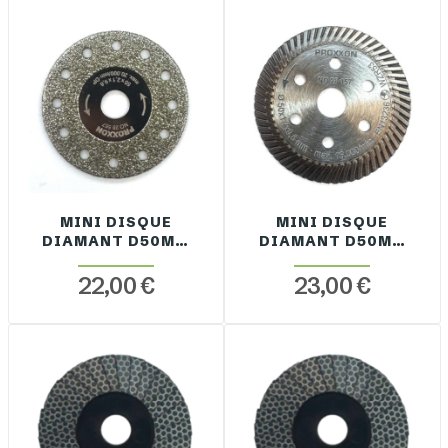
MINI DISQUE
MINI DISQUE
DIAMANT D50MM
DIAMANT D50MM
EP. 2.1MM +
EP. 1.2MM
RETOUR ALÉSAGE
ALÉSAGE 9.6MM
22,00 €
23,00 €
9.6MM
ELECTRODÉPOT
ELECTRODÉPOT