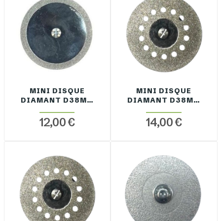
MINI DISQUE
MINI DISQUE
DIAMANT D38MM
DIAMANT D38MM
EP. 0.6MM QUEUE
EP. 0.6MM +
2.35MM
RETOUR QUEUE
12,00 €
14,00 €
ELECTRODÉPOT
2.35MM
ELECTRODÉPOT