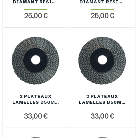
DIAMANT RÉSINE
DIAMANT RÉSINE
GRAIN 200 SDA
GRAIN 400 SDA
D50MM
D50MM
25,00 €
25,00 €
2 PLATEAUX
2 PLATEAUX
LAMELLES D50MM
LAMELLES D50MM
GRAIN 50
GRAIN 60
33,00 €
33,00 €