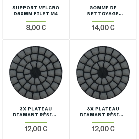
SUPPORT VELCRO
GOMME DE
D50MM FILET M4
NETTOYAGE
D50MM FILET M4
8,00 €
14,00 €
3X PLATEAU
3X PLATEAU
DIAMANT RÉSINE
DIAMANT RÉSINE
GRAIN 50 NID
GRAIN 100 NID
D'ABEILLE D50MM
D'ABEILLE D50MM
12,00 €
12,00 €