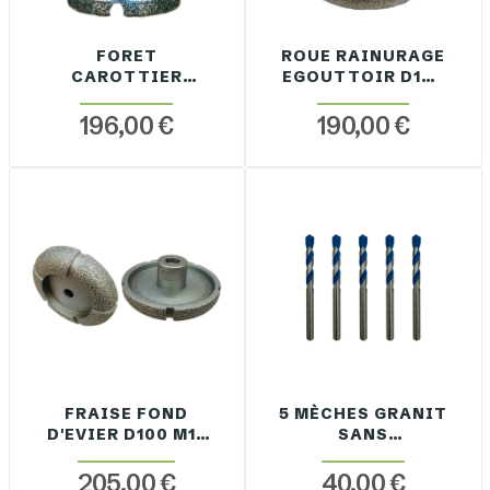
FORET
ROUE RAINURAGE
CAROTTIER
EGOUTTOIR D100
BONDE
À EAU
196,00 €
190,00 €
FRAISE FOND
5 MÈCHES GRANIT
D'EVIER D100 M14
SANS
À SEC
PERCUSSION
205,00 €
40,00 €