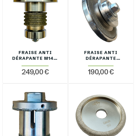
FRAISE ANTI
FRAISE ANTI
DÉRAPANTE M14 À
DÉRAPANTE
SEC
MODULABLE M14
À SEC
249,00 €
190,00 €