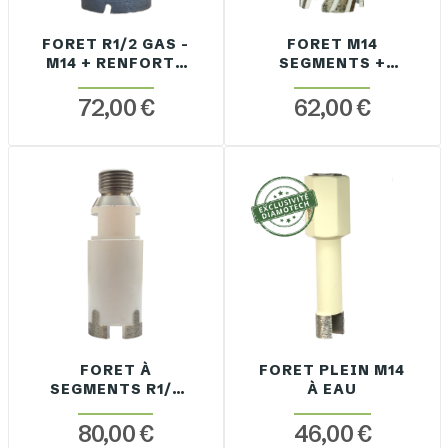
FORET R1/2 GAS -
FORET M14
M14 + RENFORTS
SEGMENTS +
VC À EAU
RENFORTS VC À
SEC
72,00 €
62,00 €
FORET À
FORET PLEIN M14
SEGMENTS R1/2
À EAU
GAS - M14
80,00 €
46,00 €